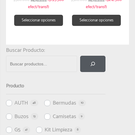
efect/transf)
efect/transf)
Seleccionar opciones
Seleccionar opciones
Buscar Producto:
Producto
AUTH
Bermudas
48
10
Buzos
Camisetas
13
9
G5
Kit Limpieza
41
8