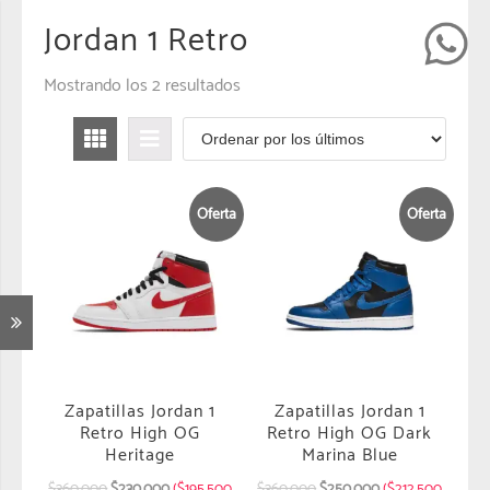
Jordan 1 Retro
Mostrando los 2 resultados
Oferta
Oferta
Zapatillas Jordan 1
Zapatillas Jordan 1
Retro High OG
Retro High OG Dark
Heritage
Marina Blue
$
360.000
$
230.000
($195.500
$
360.000
$
250.000
($212.500