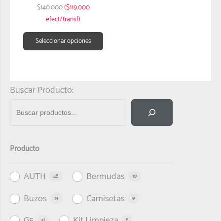
$
140.000
($119.000
efect/transf)
Seleccionar opciones
Buscar Producto:
Producto
AUTH
Bermudas
48
10
Buzos
Camisetas
13
9
G5
Kit Limpieza
41
8