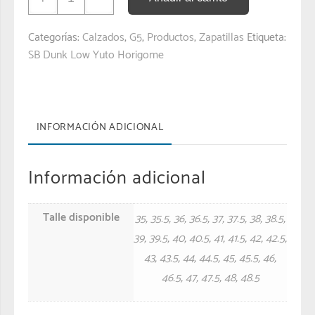
Categorías:
Calzados
,
G5
,
Productos
,
Zapatillas
Etiqueta:
SB Dunk Low Yuto Horigome
INFORMACIÓN ADICIONAL
Información adicional
Talle disponible
35
,
35.5
,
36
,
36.5
,
37
,
37.5
,
38
,
38.5
,
39
,
39.5
,
40
,
40.5
,
41
,
41.5
,
42
,
42.5
,
43
,
43.5
,
44
,
44.5
,
45
,
45.5
,
46
,
46.5
,
47
,
47.5
,
48
,
48.5