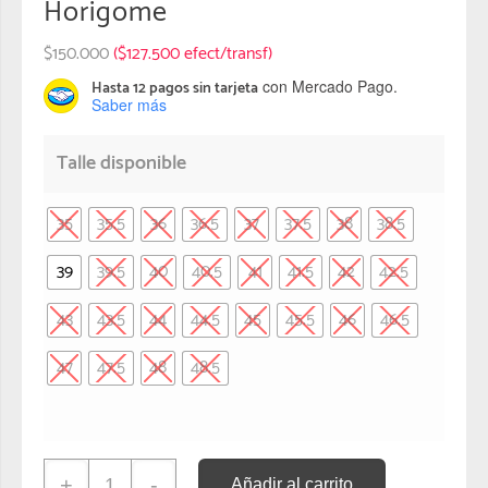
Horigome
$
150.000
($127.500 efect/transf)
con Mercado Pago.
Hasta 12 pagos sin tarjeta
Saber más
Talle disponible
35
35.5
36
36.5
37
37.5
38
38.5
39
39.5
40
40.5
41
41.5
42
42.5
43
43.5
44
44.5
45
45.5
46
46.5
47
47.5
48
48.5
+
-
Añadir al carrito