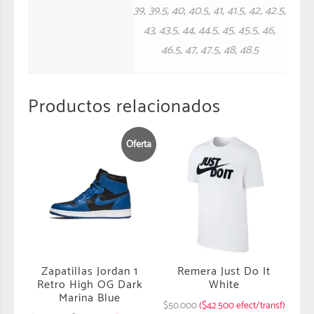
39
,
39.5
,
40
,
40.5
,
41
,
41.5
,
42
,
42.5
,
43
,
43.5
,
44
,
44.5
,
45
,
45.5
,
46
,
46.5
,
47
,
47.5
,
48
,
48.5
Productos relacionados
Oferta
Zapatillas Jordan 1
Remera Just Do It
Retro High OG Dark
White
Marina Blue
$
50.000
($42.500 efect/transf)