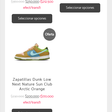
$
360.000
$
250.000
($212.500
efect/transf)
Seleccionar opciones
Seleccionar opciones
Oferta
Zapatillas Dunk Low
Next Nature Sun Club
Arctic Orange
$
230.000
$
200.000
($170.000
efect/transf)