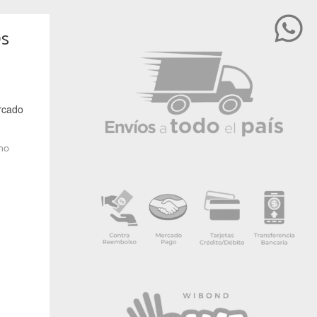
0s
rcado
 no