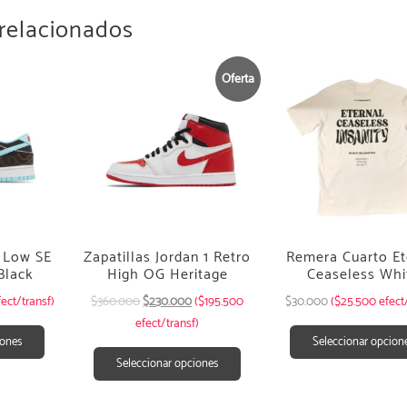
relacionados
Oferta
k Low SE
Zapatillas Jordan 1 Retro
Remera Cuarto Et
Black
High OG Heritage
Ceaseless Whi
ect/transf)
$
360.000
$
230.000
($195.500
$
30.000
($25.500 efect/
efect/transf)
iones
Seleccionar opcion
Seleccionar opciones