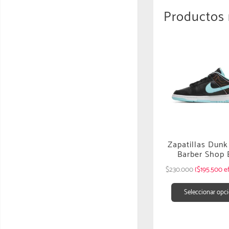
Productos 
Zapatillas Dun
Barber Shop 
$
230.000
($195.500 ef
Seleccionar opc