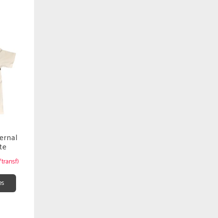
ernal
te
transf)
es