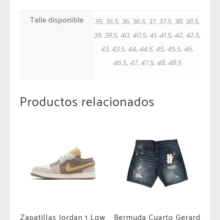
Talle disponible
35
,
35.5
,
36
,
36.5
,
37
,
37.5
,
38
,
38.5
,
39
,
39.5
,
40
,
40.5
,
41
,
41.5
,
42
,
42.5
,
43
,
43.5
,
44
,
44.5
,
45
,
45.5
,
46
,
46.5
,
47
,
47.5
,
48
,
48.5
Productos relacionados
Zapatillas Jordan 1 Low
Bermuda Cuarto Gerard