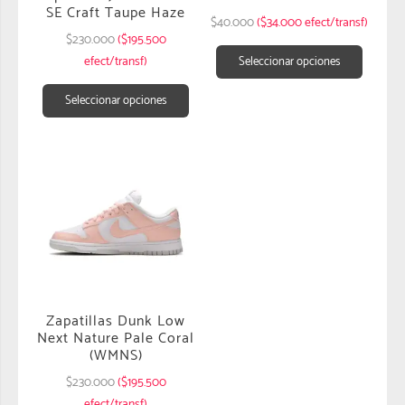
SE Craft Taupe Haze
$
40.000
($34.000 efect/transf)
$
230.000
($195.500
efect/transf)
Seleccionar opciones
Seleccionar opciones
Zapatillas Dunk Low
Next Nature Pale Coral
(WMNS)
$
230.000
($195.500
efect/transf)