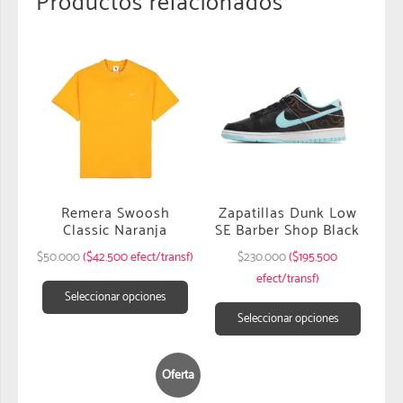
Productos relacionados
Remera Swoosh
Zapatillas Dunk Low
Classic Naranja
SE Barber Shop Black
$
50.000
($42.500 efect/transf)
$
230.000
($195.500
efect/transf)
Seleccionar opciones
Seleccionar opciones
Oferta