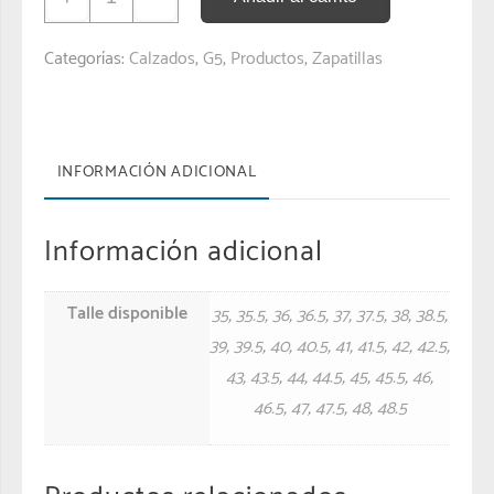
Categorías:
Calzados
,
G5
,
Productos
,
Zapatillas
INFORMACIÓN ADICIONAL
Información adicional
Talle disponible
35
,
35.5
,
36
,
36.5
,
37
,
37.5
,
38
,
38.5
,
39
,
39.5
,
40
,
40.5
,
41
,
41.5
,
42
,
42.5
,
43
,
43.5
,
44
,
44.5
,
45
,
45.5
,
46
,
46.5
,
47
,
47.5
,
48
,
48.5