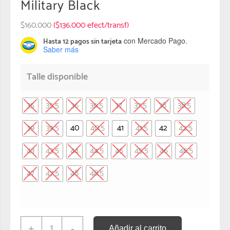
Military Black
$
160.000
($136.000 efect/transf)
con Mercado Pago.
Hasta 12 pagos sin tarjeta
Saber más
Talle disponible
35
35.5
36
36.5
37
37.5
38
38.5
39
39.5
40
40.5
41
41.5
42
42.5
43
43.5
44
44.5
45
45.5
46
46.5
47
47.5
48
48.5
+
-
Añadir al carrito