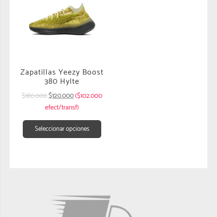
Zapatillas Yeezy Boost
380 Hylte
$
180.000
$
120.000
($102.000
efect/transf)
Seleccionar opciones