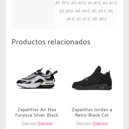
39
,
39.5
,
40
,
40.5
,
41
,
41.5
,
42
,
42.5
,
43
,
43.5
,
44
,
44.5
,
45
,
45.5
,
46
,
46.5
,
47
,
47.5
,
48
,
48.5
Productos relacionados
Zapatillas Air Max
Zapatillas Jordan 4
Furyosa Silver Black
Retro Black Cat
$
140.000
($119.000
$
160.000
($136.000