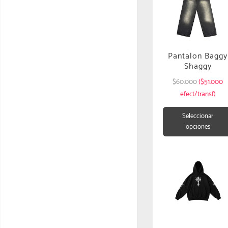
Pantalon Baggy
Shaggy
$
60.000
($51.000
efect/transf)
Seleccionar
opciones