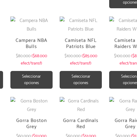
opcione
Campera NBA
Camiseta NFL
Camiseta
Bulls
Patriots Blue
Raiders W
$
80.000
($68.000
$
100.000
($85.000
$
100.000
($8
efect/transf)
efect/transf)
efect/tran
Seleccionar
Seleccionar
Seleccion
opciones
opciones
opcione
Gorra Boston
Gorra Cardinals
Gorra Rai
Grey
Red
Grey
$
60.000
($51.000
$
60.000
($51.000
$
60.000
($5