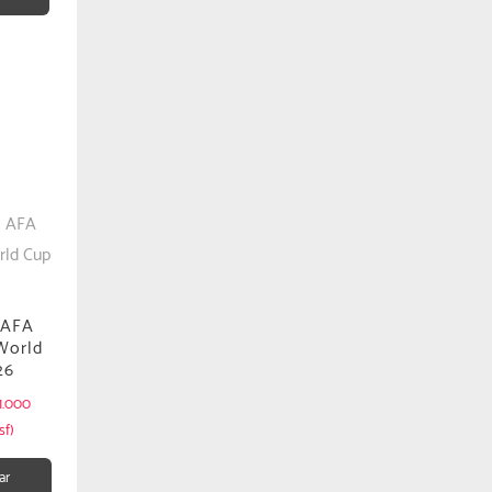
 AFA
World
26
1.000
sf)
ar