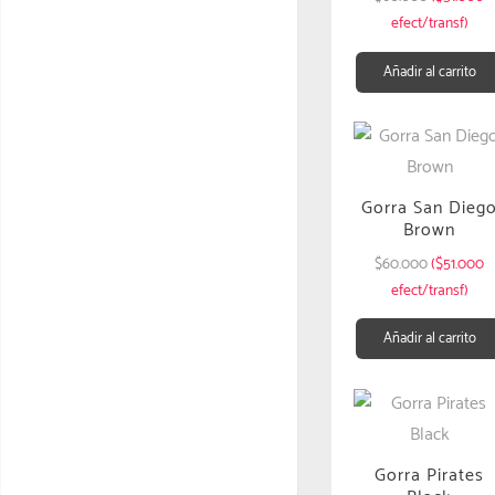
efect/transf)
Añadir al carrito
Gorra San Dieg
Brown
$
60.000
($51.000
efect/transf)
Añadir al carrito
Gorra Pirates