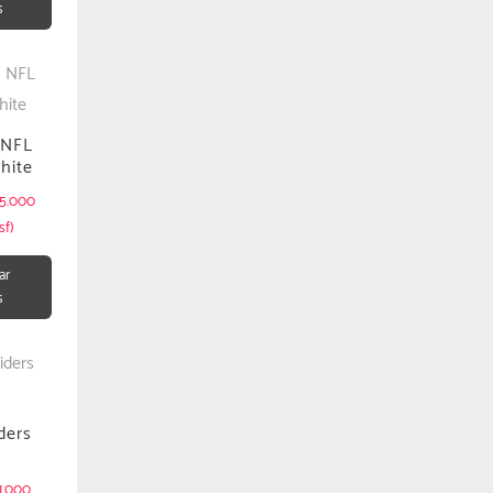
s
 NFL
hite
5.000
sf)
ar
s
ders
1.000