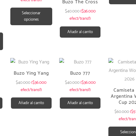
Buzo The Cross
$
40.000
($36.000
Seleccionar
efect/transf)
opciones
Añadir al carrito
Buzo Ying Yang
Buzo 777
$
40.000
($36.000
$
40.000
($36.000
Camiseta
efect/transf)
efect/transf)
Argentina 
Cup 20
Añadir al carrito
Añadir al carrito
$
60.000
($5
efect/tran
Seleccion