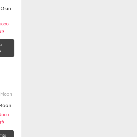
Osiri
n
1.000
sf)
ar
s
 Moon
6.000
sf)
rrito