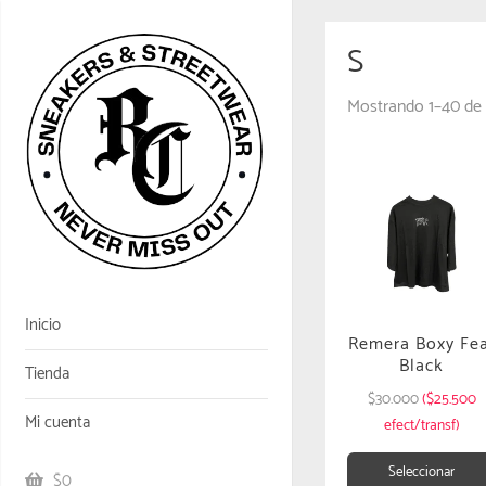
S
Mostrando 1–40 de 
Inicio
Remera Boxy Fe
Black
Tienda
$
30.000
($25.500
Mi cuenta
efect/transf)
Seleccionar
$0