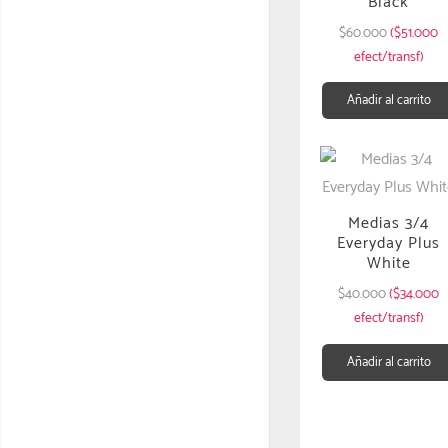
Black
$
60.000
($51.000
efect/transf)
Añadir al carrito
Medias 3/4
Everyday Plus
White
$
40.000
($34.000
efect/transf)
Añadir al carrito