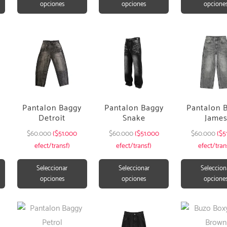
opciones
opciones
opcione
Pantalon Baggy
Pantalon Baggy
Pantalon 
Detroit
Snake
Jame
$
60.000
($51.000
$
60.000
($51.000
$
60.000
($5
efect/transf)
efect/transf)
efect/tran
Seleccionar
Seleccionar
Seleccion
opciones
opciones
opcione