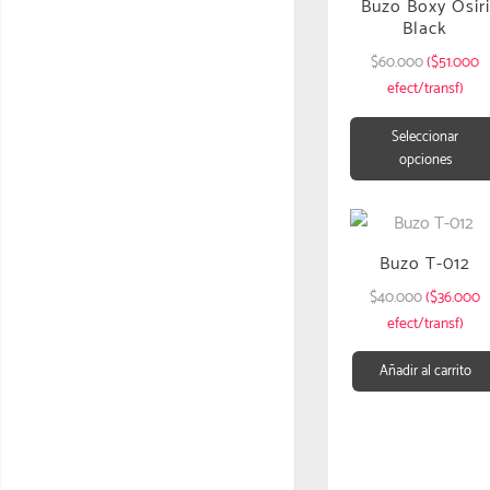
Buzo Boxy Osiri
Black
$
60.000
($51.000
efect/transf)
Seleccionar
opciones
Buzo T-012
$
40.000
($36.000
efect/transf)
Añadir al carrito