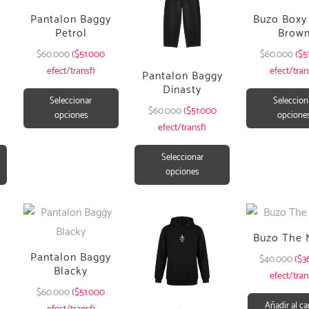
Pantalon Baggy
Buzo Boxy 
Petrol
Brow
$
60.000
($51.000
$
60.000
($5
efect/transf)
efect/tran
Pantalon Baggy
Dinasty
Seleccionar
Seleccion
$
60.000
($51.000
opciones
opcione
efect/transf)
Seleccionar
opciones
Buzo The
Pantalon Baggy
$
40.000
($3
Blacky
efect/tran
$
60.000
($51.000
Añadir al ca
efect/transf)