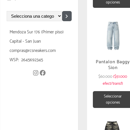
opciones
Mendoza Sur 176 (Primer piso)
Capital - San Juan
compras@rcsneakers.com
WSP: 2645692345
Pantalon Baggy
Sion
$
60.000
($51.000
efect/transf)
Seleccionar
opciones