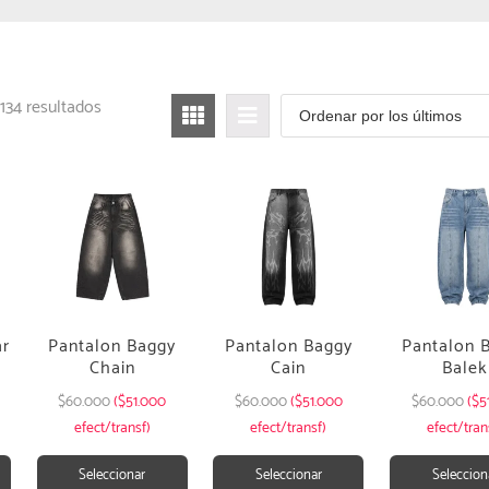
134 resultados
ar
Pantalon Baggy
Pantalon Baggy
Pantalon 
Chain
Cain
Balek
$
60.000
($51.000
$
60.000
($51.000
$
60.000
($5
efect/transf)
efect/transf)
efect/tran
Seleccionar
Seleccionar
Seleccion