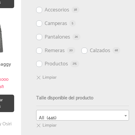
s
Accesorios
38
Camperas
5
Pantalones
26
Remeras
Calzados
20
68
Productos
Baggy
215
s
1.000
sf)
Talle disponible del producto
ar
s
All (446)