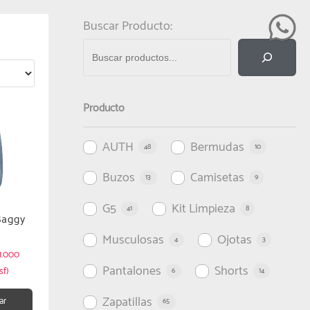
Buscar Producto:
Producto
AUTH
Bermudas
48
10
Buzos
Camisetas
13
9
G5
Kit Limpieza
41
8
Baggy
Musculosas
Ojotas
4
3
1.000
Pantalones
Shorts
sf)
6
14
Zapatillas
ar
65