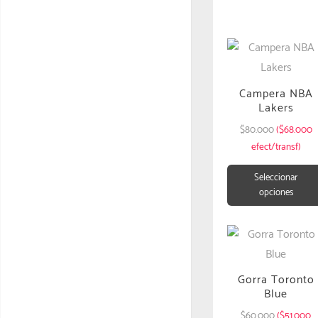
Campera NBA
Lakers
$
80.000
($68.000
efect/transf)
Seleccionar
opciones
Gorra Toronto
Blue
$
60.000
($51.000