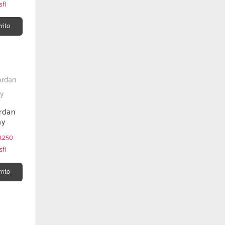
sf)
rrito
rdan
ay
1.250
sf)
rrito