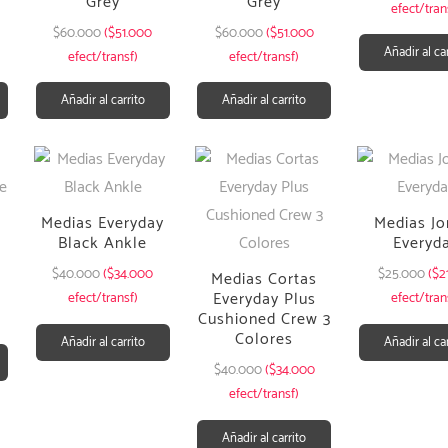
Grey
Grey
efect/tran
$
60.000
($51.000
$
60.000
($51.000
Añadir al ca
efect/transf)
efect/transf)
Añadir al carrito
Añadir al carrito
Medias Everyday
Medias Jo
Black Ankle
Everyd
$
40.000
($34.000
$
25.000
($2
Medias Cortas
Everyday Plus
efect/transf)
efect/tran
Cushioned Crew 3
Colores
Añadir al carrito
Añadir al ca
$
40.000
($34.000
efect/transf)
Añadir al carrito