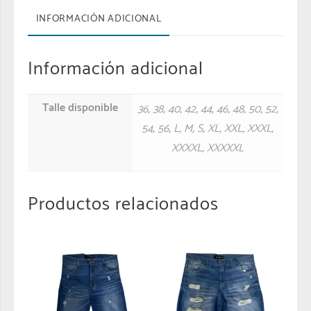
INFORMACIÓN ADICIONAL
Información adicional
Talle disponible
36
,
38
,
40
,
42
,
44
,
46
,
48
,
50
,
52
,
54
,
56
,
L
,
M
,
S
,
XL
,
XXL
,
XXXL
,
XXXXL
,
XXXXXL
Productos relacionados