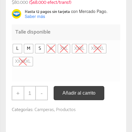
$
80.000
($68.000 efect/transf)
con Mercado Pago.
Hasta 12 pagos sin tarjeta
Saber más
Talle disponible
L
M
S
XL
XXL
XXXL
XXXXL
XXXXXL
+
-
Añadir al carrito
Categorías:
Camperas
,
Productos