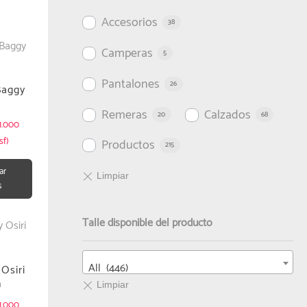
Accesorios
38
Camperas
5
Pantalones
26
Baggy
s
Remeras
Calzados
20
68
1.000
sf)
Productos
215
ar
s
Talle disponible del producto
All (446)
Osiri
n
1.000