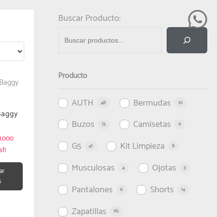
Buscar Producto:
Producto
AUTH
Bermudas
48
10
Baggy
Buzos
Camisetas
13
9
1.000
G5
Kit Limpieza
41
8
sf)
Musculosas
Ojotas
4
3
ar
s
Pantalones
Shorts
6
14
Zapatillas
65