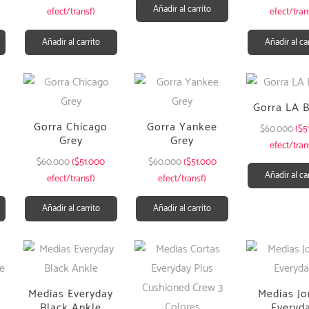
Añadir al carrito
efect/transf)
efect/tran
Añadir al carrito
Añadir al ca
Gorra LA 
Gorra Chicago
Gorra Yankee
$
60.000
($5
Grey
Grey
efect/tran
$
60.000
($51.000
$
60.000
($51.000
Añadir al ca
efect/transf)
efect/transf)
Añadir al carrito
Añadir al carrito
Medias Everyday
Medias Jo
Black Ankle
Everyd