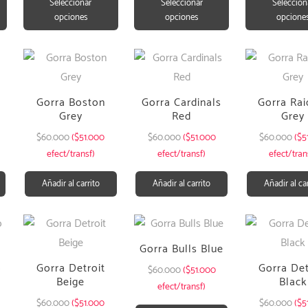
Seleccionar
Seleccionar
Seleccion
opciones
opciones
opcione
Gorra Boston
Gorra Cardinals
Gorra Rai
Grey
Red
Grey
$
60.000
($51.000
$
60.000
($51.000
$
60.000
($5
efect/transf)
efect/transf)
efect/tran
Añadir al carrito
Añadir al carrito
Añadir al ca
Gorra Bulls Blue
o
Gorra Detroit
Gorra Det
$
60.000
($51.000
Beige
Black
efect/transf)
$
60.000
($51.000
$
60.000
($5