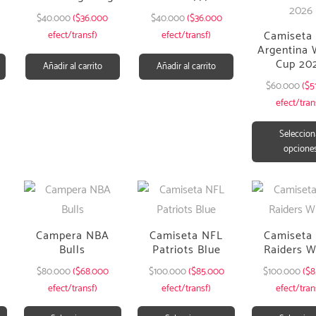
$
40.000
($36.000
$
40.000
($36.000
Camiseta
efect/transf)
efect/transf)
Argentina 
Cup 20
Añadir al carrito
Añadir al carrito
$
60.000
($5
efect/tran
Seleccion
opcione
Campera NBA
Camiseta NFL
Camiseta
Bulls
Patriots Blue
Raiders W
$
80.000
($68.000
$
100.000
($85.000
$
100.000
($8
efect/transf)
efect/transf)
efect/tran