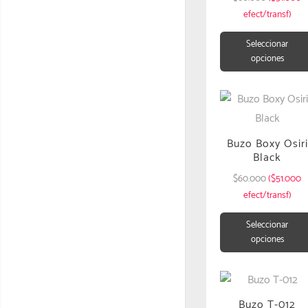
efect/transf)
Seleccionar
opciones
Buzo Boxy Osiri
Black
$
60.000
($51.000
efect/transf)
Seleccionar
opciones
Buzo T-012