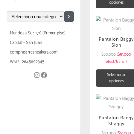
opciones
Mendoza Sur 176 (Primer piso)
Pantalon Baggy
Capital - San Juan
Sion
compras@rcsneakers.com
$
60.000
($51.000
WSP: 2645692345
efect/transf)
Seleccionar
opciones
Pantalon Baggy
Shaggy
$
60.000
($51.000