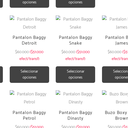
opciones
opciones
Pantalon Baggy
Pantalon Baggy
Pantalon 
Detroit
Snake
Jame
$
60.000
($51.000
$
60.000
($51.000
$
60.000
($5
efect/transf)
efect/transf)
efect/tran
Seleccionar
Seleccionar
Seleccion
opciones
opciones
opcione
Pantalon Baggy
Pantalon Baggy
Buzo Boxy 
Petrol
Dinasty
Brow
$
60.000
($51.000
$
60.000
($51.000
$
60.000
($5