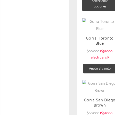
Seleccionar
opciones
Gorra Toronto
Blue
$
60.000
($51.000
efect/transf)
Añadir al carrito
Gorra San Dieg
Brown
$
60.000
($51.000