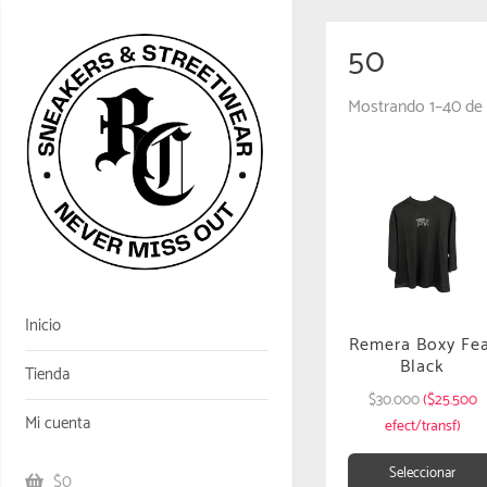
50
Mostrando 1–40 de 
Inicio
Remera Boxy Fe
Black
Tienda
$
30.000
($25.500
Mi cuenta
efect/transf)
Seleccionar
$0