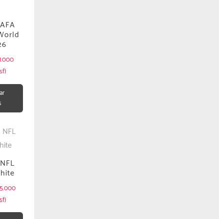
 AFA
World
26
1.000
sf)
ar
s
 NFL
hite
5.000
sf)