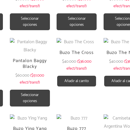
efect/transf)
efect/transf)
efect/tran
Seleccionar
Seleccionar
Seleccion
opciones
opciones
opcione
Buzo The Cross
Buzo The
Pantalon Baggy
$
40.000
($36.000
$
40.000
($3
Blacky
efect/transf)
efect/tran
$
60.000
($51.000
Añadir al carrito
Añadir al ca
efect/transf)
Seleccionar
opciones
Buzo Ying Yang
Buzo 777