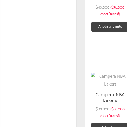
$
40.000
($36.000
efect/transf)
Añadir al carrito
Campera NBA
Lakers
$
80.000
($68.000
efect/transf)