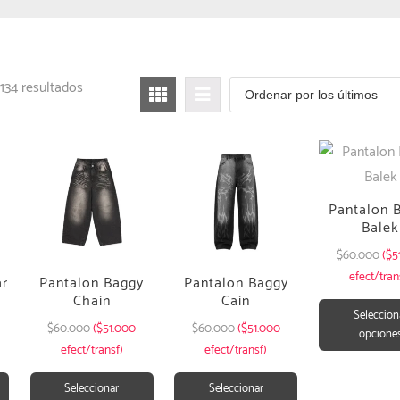
134 resultados
Pantalon 
Balek
$
60.000
($5
efect/tran
ar
Pantalon Baggy
Pantalon Baggy
Chain
Cain
Seleccion
$
60.000
($51.000
$
60.000
($51.000
opcione
efect/transf)
efect/transf)
Seleccionar
Seleccionar