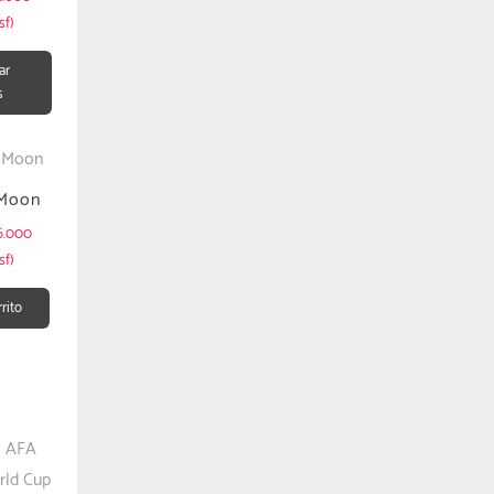
sf)
ar
s
 Moon
6.000
sf)
rrito