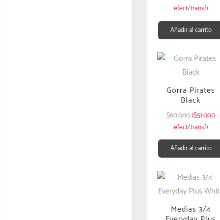
efect/transf)
Añadir al carrito
Gorra Pirates
Black
$
60.000
($51.000
efect/transf)
Añadir al carrito
Medias 3/4
Everyday Plus