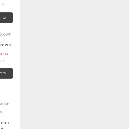
sf)
rrito
Brown
1.000
sf)
rrito
rdan
ay