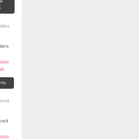
ar
s
ders
1.000
sf)
rrito
roit
1.000