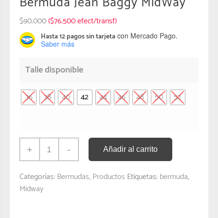
Bermuda Jean Baggy MidWay
$
90.000
($76.500 efect/transf)
con Mercado Pago.
Hasta 12 pagos sin tarjeta
Saber más
Talle disponible
36
38
40
42
44
46
48
50
52
+
-
Añadir al carrito
Categorías:
Bermudas
,
Productos
Etiquetas:
bermuda
,
Midway