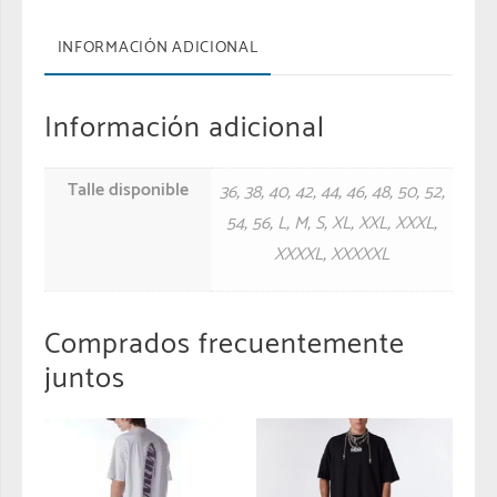
INFORMACIÓN ADICIONAL
Información adicional
Talle disponible
36
,
38
,
40
,
42
,
44
,
46
,
48
,
50
,
52
,
54
,
56
,
L
,
M
,
S
,
XL
,
XXL
,
XXXL
,
XXXXL
,
XXXXXL
Comprados frecuentemente
juntos