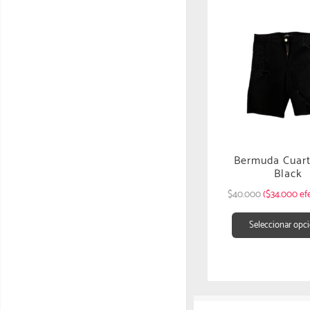
Bermuda Cuart
Black
$
40.000
($34.000 efe
Seleccionar opc