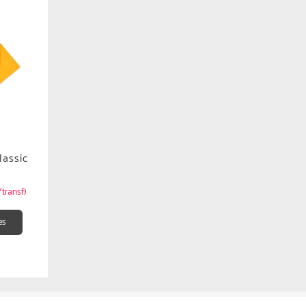
assic
/transf)
es