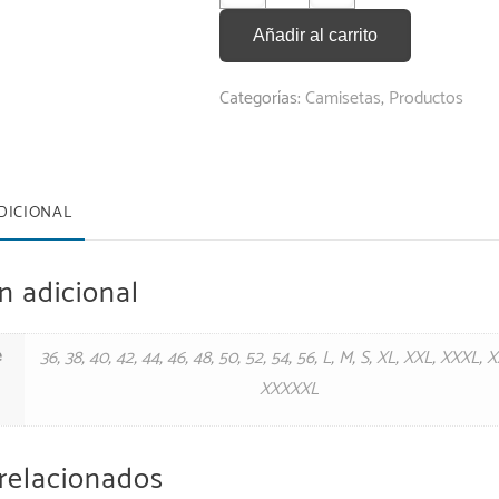
Añadir al carrito
Categorías:
Camisetas
,
Productos
DICIONAL
n adicional
e
36
,
38
,
40
,
42
,
44
,
46
,
48
,
50
,
52
,
54
,
56
,
L
,
M
,
S
,
XL
,
XXL
,
XXXL
,
X
XXXXXL
relacionados