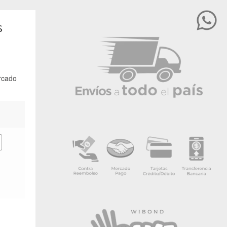
s
rcado