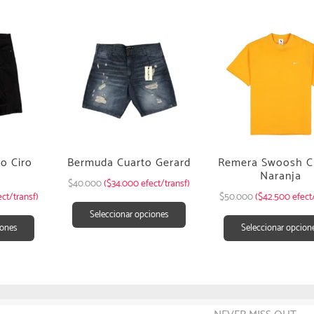
o Ciro
Bermuda Cuarto Gerard
Remera Swoosh Cl
Naranja
$
40.000
($34.000 efect/transf)
ct/transf)
$
50.000
($42.500 efect
Seleccionar opciones
iones
Seleccionar opcion