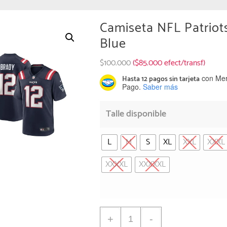
Camiseta NFL Patriot
Blue
$
100.000
($85.000 efect/transf)
con Me
Hasta 12 pagos sin tarjeta
Pago.
Saber más
Talle disponible
L
M
S
XL
XXL
XXXL
XXXXL
XXXXXL
+
-