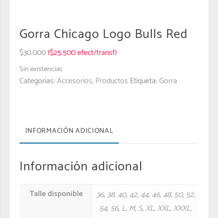
Gorra Chicago Logo Bulls Red
$
30.000
($25.500 efect/transf)
Sin existencias
Categorías:
Accesorios
,
Productos
Etiqueta:
Gorra
INFORMACIÓN ADICIONAL
Información adicional
Talle disponible
36
,
38
,
40
,
42
,
44
,
46
,
48
,
50
,
52
,
54
,
56
,
L
,
M
,
S
,
XL
,
XXL
,
XXXL
,