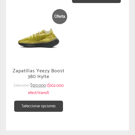
Oferta
Zapatillas Yeezy Boost
380 Hylte
$
180.000
$
120.000
($102.000
efect/transf)
Seleccionar opciones