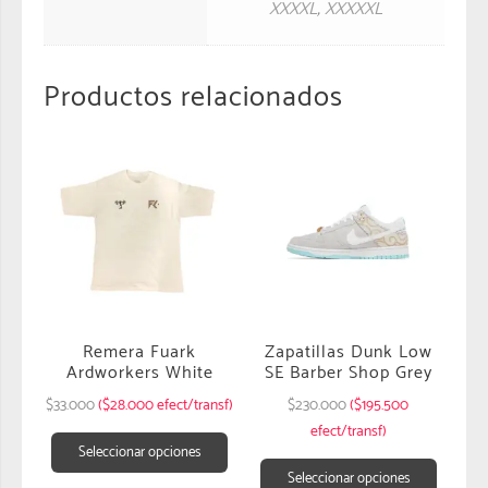
XXXXL
,
XXXXXL
Productos relacionados
Remera Fuark
Zapatillas Dunk Low
Ardworkers White
SE Barber Shop Grey
$
33.000
($28.000 efect/transf)
$
230.000
($195.500
efect/transf)
Seleccionar opciones
Seleccionar opciones