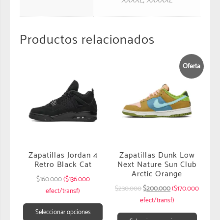
XXXXL
,
XXXXXL
Productos relacionados
Oferta
Zapatillas Jordan 4
Zapatillas Dunk Low
Retro Black Cat
Next Nature Sun Club
Arctic Orange
$
160.000
($136.000
$
230.000
$
200.000
($170.000
efect/transf)
efect/transf)
Seleccionar opciones