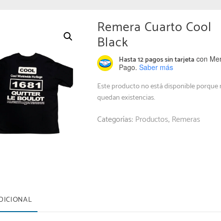
Remera Cuarto Cool
Black
con Me
Hasta 12 pagos sin tarjeta
Pago.
Saber más
Este producto no está disponible porque
quedan existencias.
Categorías:
Productos
,
Remeras
DICIONAL