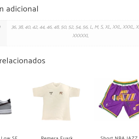
n adicional
e
36
,
38
,
40
,
42
,
44
,
46
,
48
,
50
,
52
,
54
,
56
,
L
,
M
,
S
,
XL
,
XXL
,
XXXL
,
X
XXXXXL
relacionados
k Low SE
Remera Fuark
Short NBA JAZZ 