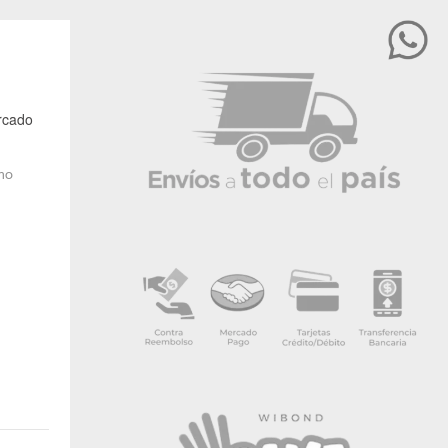
rcado
 no