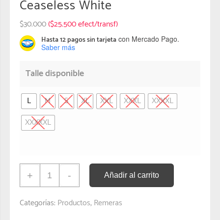
Ceaseless White
$
30.000
($25.500 efect/transf)
con Mercado Pago.
Hasta 12 pagos sin tarjeta
Saber más
Talle disponible
L
M
S
XL
XXL
XXXL
XXXXL
XXXXXL
+
-
Añadir al carrito
Categorías:
Productos
,
Remeras