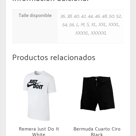
Talle disponible
36
,
38
,
40
,
42
,
44
,
46
,
48
,
50
,
52
,
54
,
56
,
L
,
M
,
S
,
XL
,
XXL
,
XXXL
,
XXXXL
,
XXXXXL
Productos relacionados
Remera Just Do It
Bermuda Cuarto Ciro
White
Black