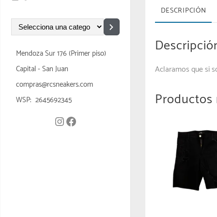
DESCRIPCIÓN
Descripció
Mendoza Sur 176 (Primer piso)
Capital - San Juan
Aclaramos que si s
compras@rcsneakers.com
Productos 
WSP: 2645692345