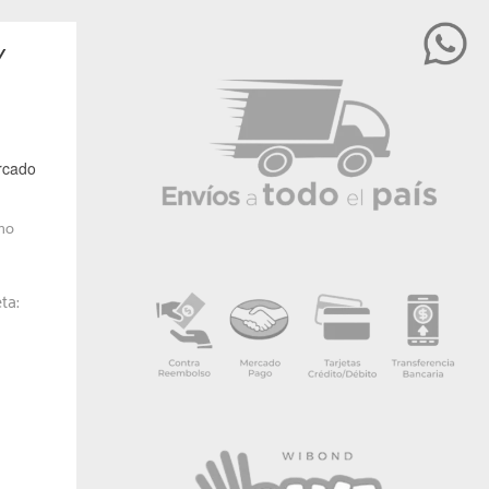
Y
rcado
 no
ta: