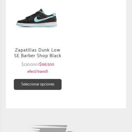
Zapatillas Dunk Low
SE Barber Shop Black
$
230.000
($195.500
efect/transf)
Seleccionar opciones