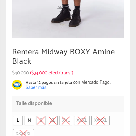
Remera Midway BOXY Amine
Black
$
40.000
($34.000 efect/transf)
con Mercado Pago.
Hasta 12 pagos sin tarjeta
Saber más
Talle disponible
L
M
S
XL
XXL
XXXL
XXXXL
XXXXXL